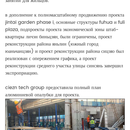
занятий для жильцов.
в дополнение к полномасштабному продвижению проекта
jintai garden phase i, основные структуры fuhua и fuli
plaza, подпроекты проекта экономической зоны штаб-
квартиры личэн биньцзян, были ограничены, проект
реконструкции района яньлин (южный город
юаньчанцзян) и проект реконструкции района сицзяо был
реализован с опережением графика, а проект
реконструкции среднего участка улицы синсянь завершил
экспроприацию.
ciezn tech group предоставила полный план
алюминиевой опалубки для проекта.