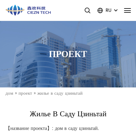
RU
ПРОЕКТ
дом
»
проект
»
жилье в саду цзиньтай
Жилье В Саду Цзиньтай
【название проекта】: дом в саду цзиньтай.