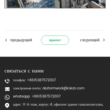
предыдущий
следующий
проект
связаться с нами
телефон: +8615387572007
электронная почта:
aluformwork@ciezn.com
whatsapp: +8615387572007
адрес: 11-й этаж, корпус 4, офисное здание гаошэнсингуань,